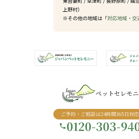
東吾妻町
/
草津町
/
長野原町
/
嬬
上野村
）
※その他の地域は「
対応地域・交
ペットセレモニ
ご予約・ご相談は24時間365日対応
0120-303-94