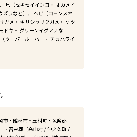
、 鳥（セキセイインコ・ オカメイ
 ウズラなど）、 ヘビ（コーンスネ
サガメ・ ギリシャリクガメ・ ケヅ
モドキ・ グリーンイグアナな
リ（ウーパールーパー・ アカハライ
す。
岡市
・
館林市
・
玉村町
・邑楽郡
）・吾妻郡（
高山村
/
仲之条町
/