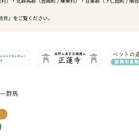
恋村
）・北群馬郡（
吉岡町
/
榛東村
）・甘楽郡（
下仁田町
/
南牧
通費
」をご覧ください。
ー群馬
0