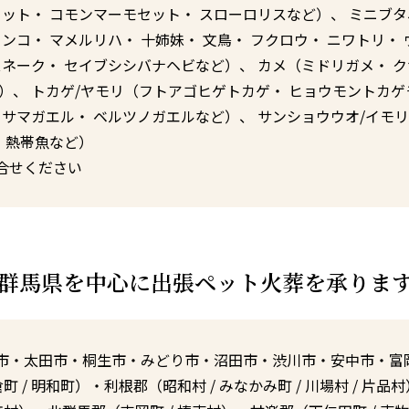
セット・ コモンマーモセット・ スローロリスなど）、 ミニブタ
ンコ・ マメルリハ・ 十姉妹・ 文鳥・ フクロウ・ ニワトリ・
スネーク・ セイブシシバナヘビなど）、 カメ（ミドリガメ・ ク
）、 トカゲ/ヤモリ（フトアゴヒゲトカゲ・ ヒョウモントカゲ
ノサマガエル・ ベルツノガエルなど）、 サンショウウオ/イモ
・ 熱帯魚など）
合せください
馬県を中心に出張ペット火葬を承りま
市
・
太田市
・
桐生市
・
みどり市
・
沼田市
・
渋川市
・
安中市
・
富
倉町
/
明和町
）・利根郡（
昭和村
/
みなかみ町
/
川場村
/
片品村