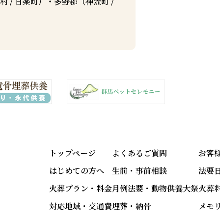
村
/
甘楽町
）・多野郡（
神流町
/
トップページ
よくあるご質問
お客
はじめての方へ
生前・事前相談
法要
火葬プラン・料金
月例法要・動物供養大祭
火葬
対応地域・交通費
埋葬・納骨
メモ