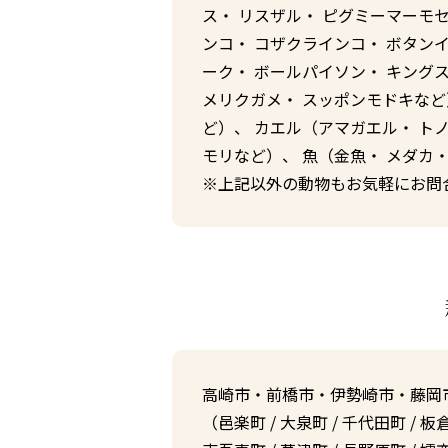
ス・ リスザル・ ピグミーマーモ
ンコ・ コザクラインコ・ ボタンイ
ーク・ ボールパイソン・ キング
メリクガメ・ スッポンモドキなど
ど）、 カエル（アマガエル・ ト
モリなど）、 魚（金魚・ メダカ
※上記以外の動物もお気軽にお問
群
高崎市
・
前橋市
・
伊勢崎市
・
藤岡
（
邑楽町
/
大泉町
/
千代田町
/
板