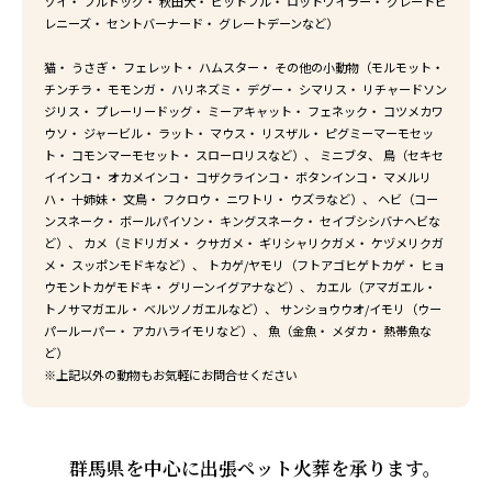
ゾイ・ ブルドッグ・ 秋田犬・ ピットブル・ ロットワイラー・ グレートピ
レニーズ・ セントバーナード・ グレートデーンなど）
猫・ うさぎ・ フェレット・ ハムスター・ その他の小動物（モルモット・
チンチラ・ モモンガ・ ハリネズミ・ デグー・ シマリス・ リチャードソン
ジリス・ プレーリードッグ・ ミーアキャット・ フェネック・ コツメカワ
ウソ・ ジャービル・ ラット・ マウス・ リスザル・ ピグミーマーモセッ
ト・ コモンマーモセット・ スローロリスなど）、 ミニブタ、 鳥（セキセ
イインコ・ オカメインコ・ コザクラインコ・ ボタンインコ・ マメルリ
ハ・ 十姉妹・ 文鳥・ フクロウ・ ニワトリ・ ウズラなど）、 ヘビ（コー
ンスネーク・ ボールパイソン・ キングスネーク・ セイブシシバナヘビな
ど）、 カメ（ミドリガメ・ クサガメ・ ギリシャリクガメ・ ケヅメリクガ
メ・ スッポンモドキなど）、 トカゲ/ヤモリ（フトアゴヒゲトカゲ・ ヒョ
ウモントカゲモドキ・ グリーンイグアナなど）、 カエル（アマガエル・
トノサマガエル・ ベルツノガエルなど）、 サンショウウオ/イモリ（ウー
パールーパー・ アカハライモリなど）、 魚（金魚・ メダカ・ 熱帯魚な
ど）
※上記以外の動物もお気軽にお問合せください
群馬県を中心に出張ペット火葬を承ります。