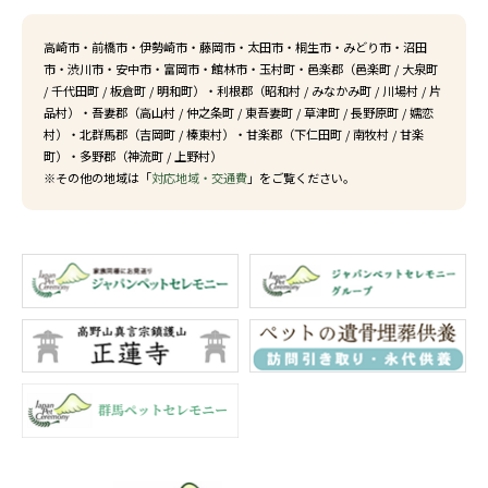
高崎市
・
前橋市
・
伊勢崎市
・
藤岡市
・
太田市
・
桐生市
・
みどり市
・
沼田
市
・
渋川市
・
安中市
・
富岡市
・
館林市
・
玉村町
・邑楽郡（
邑楽町
/
大泉町
/
千代田町
/
板倉町
/
明和町
）・利根郡（
昭和村
/
みなかみ町
/
川場村
/
片
品村
）・吾妻郡（
高山村
/
仲之条町
/
東吾妻町
/
草津町
/
長野原町
/
嬬恋
村
）・北群馬郡（
吉岡町
/
榛東村
）・甘楽郡（
下仁田町
/
南牧村
/
甘楽
町
）・多野郡（
神流町
/
上野村
）
※その他の地域は「
対応地域・交通費
」をご覧ください。