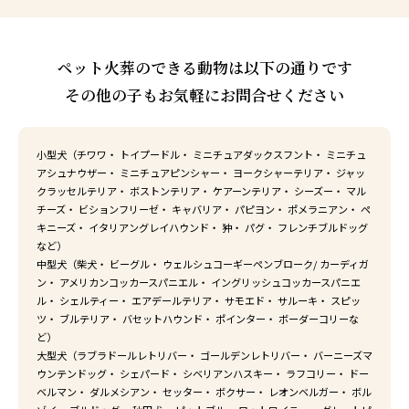
ペット火葬のできる動物は以下の通りです
その他の子もお気軽にお問合せください
小型犬（チワワ・ トイプードル・ ミニチュアダックスフント・ ミニチュ
アシュナウザー・ ミニチュアピンシャー・ ヨークシャーテリア・ ジャッ
クラッセルテリア・ ボストンテリア・ ケアーンテリア・ シーズー・ マル
チーズ・ ビションフリーゼ・ キャバリア・ パピヨン・ ポメラニアン・ ペ
キニーズ・ イタリアングレイハウンド・ 狆・ パグ・ フレンチブルドッグ
など）
中型犬（柴犬・ ビーグル・ ウェルシュコーギーペンブローク/ カーディガ
ン・ アメリカンコッカースパニエル・ イングリッシュコッカースパニエ
ル・ シェルティー・ エアデールテリア・ サモエド・ サルーキ・ スピッ
ツ・ ブルテリア・ バセットハウンド・ ポインター・ ボーダーコリーな
ど）
大型犬（ラブラドールレトリバー・ ゴールデンレトリバー・ バーニーズマ
ウンテンドッグ・ シェパード・ シベリアンハスキー・ ラフコリー・ ドー
ベルマン・ ダルメシアン・ セッター・ ボクサー・ レオンベルガー・ ボル