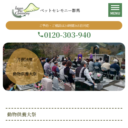
ペットセレモニー群馬
MENU
ご予約・ご相談は24時間365日対応
0120-303-940
月例法要
・
動物供養大祭
動物供養大祭