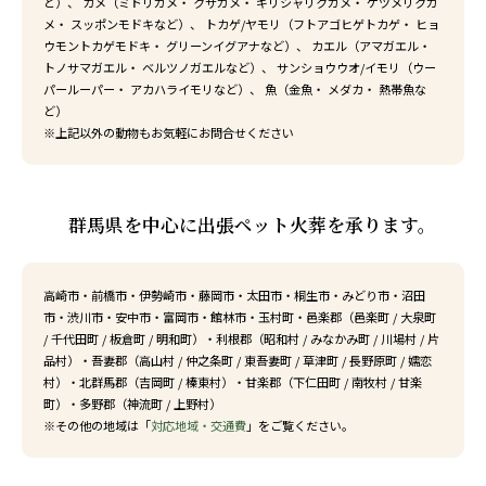
ど）、 カメ（ミドリガメ・ クサガメ・ ギリシャリクガメ・ ケヅメリクガ
メ・ スッポンモドキなど）、 トカゲ/ヤモリ（フトアゴヒゲトカゲ・ ヒョ
ウモントカゲモドキ・ グリーンイグアナなど）、 カエル（アマガエル・
トノサマガエル・ ベルツノガエルなど）、 サンショウウオ/イモリ（ウー
パールーパー・ アカハライモリなど）、 魚（金魚・ メダカ・ 熱帯魚な
ど）
※上記以外の動物もお気軽にお問合せください
群馬県を中心に出張ペット火葬を承ります。
高崎市
・
前橋市
・
伊勢崎市
・
藤岡市
・
太田市
・
桐生市
・
みどり市
・
沼田
市
・
渋川市
・
安中市
・
富岡市
・
館林市
・
玉村町
・邑楽郡（
邑楽町
/
大泉町
/
千代田町
/
板倉町
/
明和町
）・利根郡（
昭和村
/
みなかみ町
/
川場村
/
片
品村
）・吾妻郡（
高山村
/
仲之条町
/
東吾妻町
/
草津町
/
長野原町
/
嬬恋
村
）・北群馬郡（
吉岡町
/
榛東村
）・甘楽郡（
下仁田町
/
南牧村
/
甘楽
町
）・多野郡（
神流町
/
上野村
）
※その他の地域は「
対応地域・交通費
」をご覧ください。