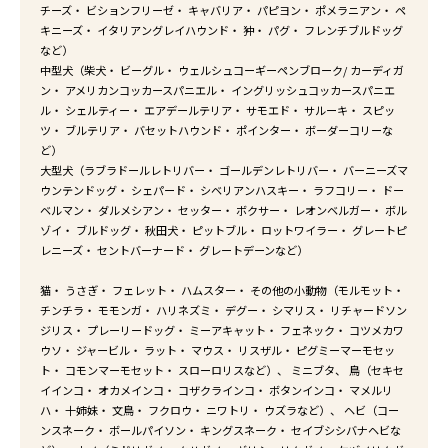
チーズ・ ビションフリーゼ・ キャバリア・ パピヨン・ ポメラニアン・ ペ
キニーズ・ イタリアングレイハウンド・ 狆・ パグ・ フレンチブルドッグ
など）
中型犬（柴犬・ ビーグル・ ウェルシュコーギーペンブローク/ カーディガ
ン・ アメリカンコッカースパニエル・ イングリッシュコッカースパニエ
ル・ シェルティー・ エアデールテリア・ サモエド・ サルーキ・ スピッ
ツ・ ブルテリア・ バセットハウンド・ ポインター・ ボーダーコリーな
ど）
大型犬（ラブラドールレトリバー・ ゴールデンレトリバー・ バーニーズマ
ウンテンドッグ・ シェパード・ シベリアンハスキー・ ラフコリー・ ドー
ベルマン・ ダルメシアン・ セッター・ ボクサー・ レオンベルガー・ ボル
ゾイ・ ブルドッグ・ 秋田犬・ ピットブル・ ロットワイラー・ グレートピ
レニーズ・ セントバーナード・ グレートデーンなど）
猫・ うさぎ・ フェレット・ ハムスター・ その他の小動物（モルモット・
チンチラ・ モモンガ・ ハリネズミ・ デグー・ シマリス・ リチャードソン
ジリス・ プレーリードッグ・ ミーアキャット・ フェネック・ コツメカワ
ウソ・ ジャービル・ ラット・ マウス・ リスザル・ ピグミーマーモセッ
ト・ コモンマーモセット・ スローロリスなど）、 ミニブタ、 鳥（セキセ
イインコ・ オカメインコ・ コザクラインコ・ ボタンインコ・ マメルリ
ハ・ 十姉妹・ 文鳥・ フクロウ・ ニワトリ・ ウズラなど）、 ヘビ（コー
ンスネーク・ ボールパイソン・ キングスネーク・ セイブシシバナヘビな