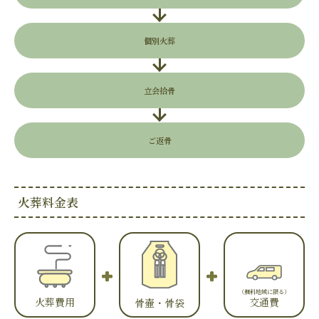
個別火葬
立会拾骨
ご返骨
火葬料金表
（無料地域に限る）
火葬費用
交通費
骨壷・骨袋