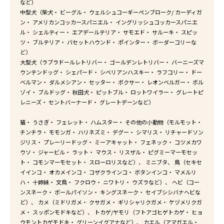
など）
中型犬（柴犬・ ビーグル・ ウェルシュコーギーペンブローク/ カーディガ
ン・ アメリカンコッカースパニエル・ イングリッシュコッカースパニエ
ル・ シェルティー・ エアデールテリア・ サモエド・ サルーキ・ スピッ
ツ・ ブルテリア・ バセットハウンド・ ポインター・ ボーダーコリーな
ど）
大型犬（ラブラドールレトリバー・ ゴールデンレトリバー・ バーニーズマ
ウンテンドッグ・ シェパード・ シベリアンハスキー・ ラフコリー・ ドー
ベルマン・ ダルメシアン・ セッター・ ボクサー・ レオンベルガー・ ボル
ゾイ・ ブルドッグ・ 秋田犬・ ピットブル・ ロットワイラー・ グレートピ
レニーズ・ セントバーナード・ グレートデーンなど）
猫・ うさぎ・ フェレット・ ハムスター・ その他の小動物（モルモット・
チンチラ・ モモンガ・ ハリネズミ・ デグー・ シマリス・ リチャードソン
ジリス・ プレーリードッグ・ ミーアキャット・ フェネック・ コツメカワ
ウソ・ ジャービル・ ラット・ マウス・ リスザル・ ピグミーマーモセッ
ト・ コモンマーモセット・ スローロリスなど）、 ミニブタ、 鳥（セキセ
イインコ・ オカメインコ・ コザクラインコ・ ボタンインコ・ マメルリ
ハ・ 十姉妹・ 文鳥・ フクロウ・ ニワトリ・ ウズラなど）、 ヘビ（コー
ンスネーク・ ボールパイソン・ キングスネーク・ セイブシシバナヘビな
ど）、 カメ（ミドリガメ・ クサガメ・ ギリシャリクガメ・ ケヅメリクガ
メ・ スッポンモドキなど）、 トカゲ/ヤモリ（フトアゴヒゲトカゲ・ ヒョ
ウモントカゲモドキ・ グリーンイグアナなど）、 カエル（アマガエル・