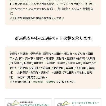
トノサマガエル・ ベルツノガエルなど）、 サンショウウオ/イモリ（ウー
パールーパー・ アカハライモリなど）、 魚（金魚・ メダカ・ 熱帯魚な
ど）
※上記以外の動物もお気軽にお問合せください
群馬県を中心に出張ペット火葬を承ります。
高崎市
・
前橋市
・
伊勢崎市
・
藤岡市
・
太田市
・
桐生市
・
みどり市
・
沼田
市
・
渋川市
・
安中市
・
富岡市
・
館林市
・
玉村町
・邑楽郡（
邑楽町
/
大泉町
/
千代田町
/
板倉町
/
明和町
）・利根郡（
昭和村
/
みなかみ町
/
川場村
/
片
品村
）・吾妻郡（
高山村
/
仲之条町
/
東吾妻町
/
草津町
/
長野原町
/
嬬恋
村
）・北群馬郡（
吉岡町
/
榛東村
）・甘楽郡（
下仁田町
/
南牧村
/
甘楽
町
）・多野郡（
神流町
/
上野村
）
※その他の地域は「
対応地域・交通費
」をご覧ください。